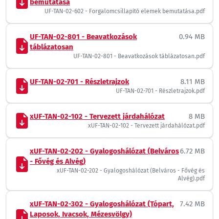
bemutatása
UF-TAN-02-602 - Forgalomcsillapító elemek bemutatása.pdf
UF-TAN-02-801 - Beavatkozások
0.94 MB
táblázatosan
UF-TAN-02-801 - Beavatkozások táblázatosan.pdf
UF-TAN-02-701 - Részletrajzok
8.11 MB
UF-TAN-02-701 - Részletrajzok.pdf
xUF-TAN-02-102 - Tervezett járdahálózat
8 MB
xUF-TAN-02-102 - Tervezett járdahálózat.pdf
xUF-TAN-02-202 - Gyalogoshálózat (Belváros
6.72 MB
- Fővég és Alvég)
xUF-TAN-02-202 - Gyalogoshálózat (Belváros - Fővég és
Alvég).pdf
xUF-TAN-02-302 - Gyalogoshálózat (Tópart,
7.42 MB
Laposok, Ivacsok, Mézesvölgy)