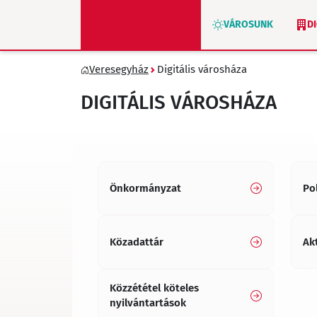
VÁROSUNK
D
Veresegyház
Digitális városháza
ZÖLD VERESEGYHÁZ
DIGITÁLIS VÁROSHÁZA
Önkormányzat
Po
Közadattár
Ak
Közzététel köteles
nyilvántartások