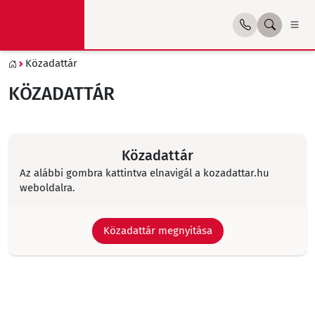
Közadattár
KÖZADATTÁR
Közadattár
Az alábbi gombra kattintva elnavigál a kozadattar.hu
weboldalra.
Közadattár megnyitása