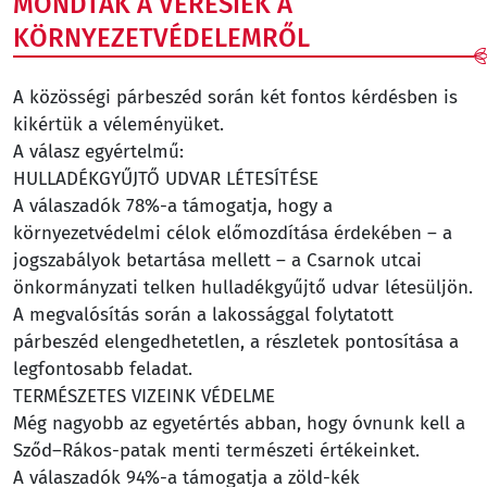
MONDTAK A VERESIEK A
KÖRNYEZETVÉDELEMRŐL
A közösségi párbeszéd során két fontos kérdésben is
kikértük a véleményüket.
A válasz egyértelmű:
HULLADÉKGYŰJTŐ UDVAR LÉTESÍTÉSE
A válaszadók 78%-a támogatja, hogy a
környezetvédelmi célok előmozdítása érdekében – a
jogszabályok betartása mellett – a Csarnok utcai
önkormányzati telken hulladékgyűjtő udvar létesüljön.
A megvalósítás során a lakossággal folytatott
párbeszéd elengedhetetlen, a részletek pontosítása a
legfontosabb feladat.
TERMÉSZETES VIZEINK VÉDELME
Még nagyobb az egyetértés abban, hogy óvnunk kell a
Sződ–Rákos-patak menti természeti értékeinket.
A válaszadók 94%-a támogatja a zöld-kék