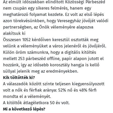
Az elmúlt időszakban elindított Közösségi Párbeszéd
nem csupán egy sikeres felmérés, hanem egy
meghatározó folyamat kezdete. Ez volt az első lépés
azon törekvésünkben, hogy Veresegyház jövőjét valódi
partnerségben, az Önök véleményére alapozva
alakítsuk ki
Összesen 1052 kérdőíven keresztül osztották meg
velünk a véleményüket a város jelenéről és jövőjéről.
Külön öröm számunkra, hogy a digitális kitöltés
mellett 253 párbeszéd offline, papír alapon jutott el
hozzánk, így az idősebb korosztály hangja is kellő
súllyal jelenik meg az eredményekben.
Kik töltötték ki?
A válaszadók között szinte teljesen kiegyensúlyozott
volt a nők és férfiak aránya: 52% nő és 48% férfi
mondta el a véleményét.
A kitöltők átlagéletkora 50 év volt.
Mi a következő lépés?