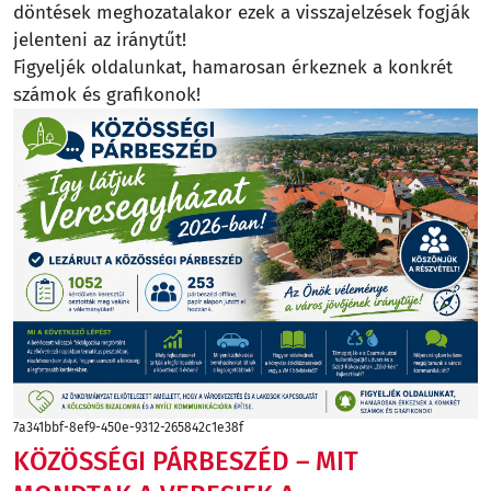
döntések meghozatalakor ezek a visszajelzések fogják
jelenteni az iránytűt!
Figyeljék oldalunkat, hamarosan érkeznek a konkrét
számok és grafikonok!
7a341bbf-8ef9-450e-9312-265842c1e38f
KÖZÖSSÉGI PÁRBESZÉD – MIT