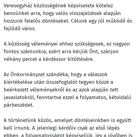
Veresegyház közösségének képviselete kötelez
bennünket arra, hogy valós visszajelzések alapján
hozzunk felelős döntéseket. Célunk egy jól működő és
fejlődő város.
A közösség véleményei ehhez szükségesek, ez nagyon
fontos számunkra, ezért arra kérjük Önt, szánjon
néhány percet a kérdéssor kitöltésére.
Az Önkormányzat szándéka, hogy a válaszok
kiértékelése után összefoglalót tegyen közzé a
beérkezett véleményekről és az azok alapján tett
javaslatokról, fenntartva ezzel a folyamatos, kétoldalú
párbeszédet.
A történetünk közös, amelyet döntéseinkben is együtt
kell írnunk. A jelenlegi kérdőív csak az első lépés
ebben, a folyamatosságot képviseljük, így a jövőben is