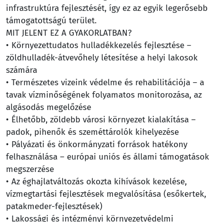
infrastruktúra fejlesztését, így ez az egyik legerősebb
támogatottságú terület.
MIT JELENT EZ A GYAKORLATBAN?
• Környezettudatos hulladékkezelés fejlesztése –
zöldhulladék-átvevőhely létesítése a helyi lakosok
számára
• Természetes vizeink védelme és rehabilitációja – a
tavak vízminőségének folyamatos monitorozása, az
algásodás megelőzése
• Élhetőbb, zöldebb városi környezet kialakítása –
padok, pihenők és szeméttárolók kihelyezése
• Pályázati és önkormányzati források hatékony
felhasználása – európai uniós és állami támogatások
megszerzése
• Az éghajlatváltozás okozta kihívások kezelése,
vízmegtartási fejlesztések megvalósítása (esőkertek,
patakmeder-fejlesztések)
• Lakossági és intézményi környezetvédelmi