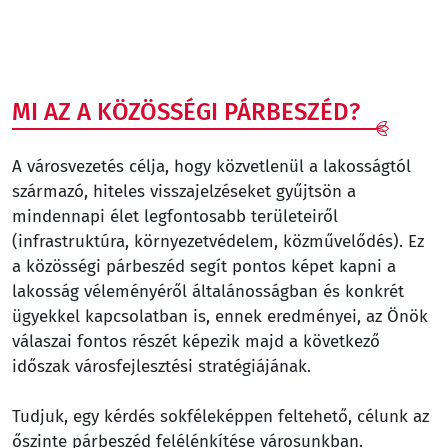
MI AZ A KÖZÖSSÉGI PÁRBESZÉD?
A városvezetés célja, hogy közvetlenül a lakosságtól
származó, hiteles visszajelzéseket gyűjtsön a
mindennapi élet legfontosabb területeiről
(infrastruktúra, környezetvédelem, közművelődés). Ez
a közösségi párbeszéd segít pontos képet kapni a
lakosság véleményéről általánosságban és konkrét
ügyekkel kapcsolatban is, ennek eredményei, az Önök
válaszai fontos részét képezik majd a következő
időszak városfejlesztési stratégiájának.
Tudjuk, egy kérdés sokféleképpen feltehető, célunk az
őszinte párbeszéd felélénkítése városunkban.