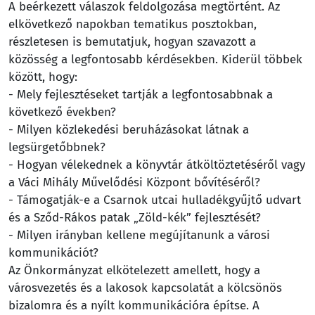
A beérkezett válaszok feldolgozása megtörtént. Az
elkövetkező napokban tematikus posztokban,
részletesen is bemutatjuk, hogyan szavazott a
közösség a legfontosabb kérdésekben. Kiderül többek
között, hogy:
- Mely fejlesztéseket tartják a legfontosabbnak a
következő években?
- Milyen közlekedési beruházásokat látnak a
legsürgetőbbnek?
- Hogyan vélekednek a könyvtár átköltöztetéséről vagy
a Váci Mihály Művelődési Központ bővítéséről?
- Támogatják-e a Csarnok utcai hulladékgyűjtő udvart
és a Sződ-Rákos patak „Zöld-kék” fejlesztését?
- Milyen irányban kellene megújítanunk a városi
kommunikációt?
Az Önkormányzat elkötelezett amellett, hogy a
városvezetés és a lakosok kapcsolatát a kölcsönös
bizalomra és a nyílt kommunikációra építse. A