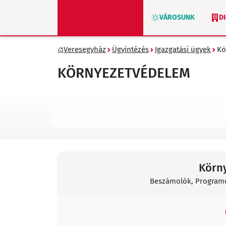
VÁROSUNK
D
Veresegyház
Ügyintézés
Igazgatási ügyek
Kö
ZÖLD VERESEGYHÁZ
KÖRNYEZETVÉDELEM
Körny
Beszámolók, Programok