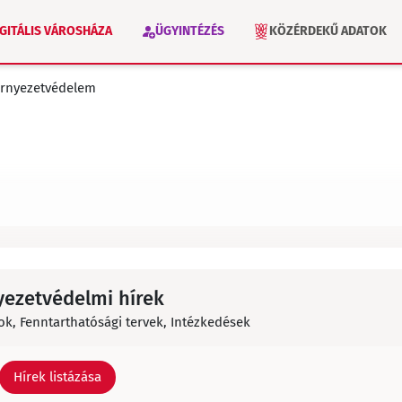
IGITÁLIS VÁROSHÁZA
ÜGYINTÉZÉS
KÖZÉRDEKŰ ADATOK
rnyezetvédelem
VÁLASZTÁS 2026
INTÉZMÉNYEK
ezetvédelmi hírek
, Fenntarthatósági tervek, Intézkedések
Hírek listázása