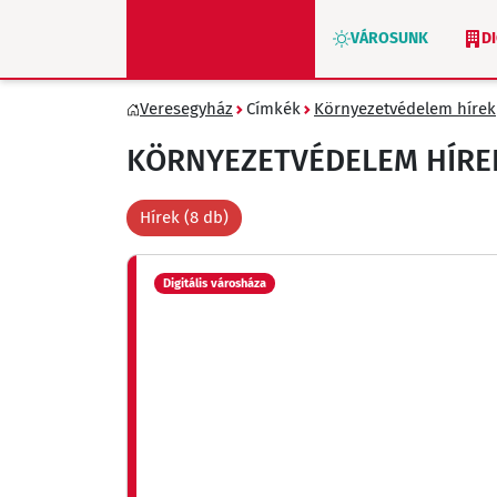
VÁROSUNK
D
Veresegyház
Címkék
Környezetvédelem hírek
ZÖLD VERESEGYHÁZ
KÖRNYEZETVÉDELEM HÍRE
Hírek (8 db)
Digitális városháza