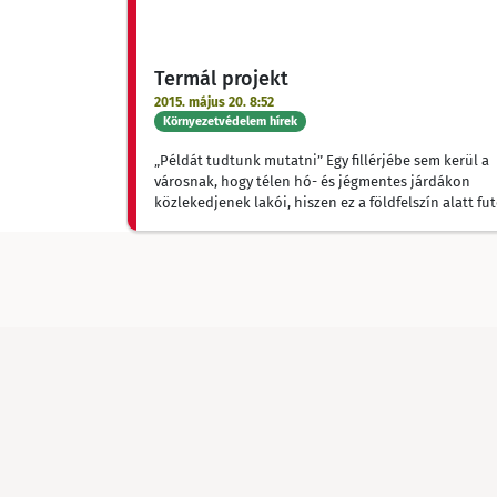
Termál projekt
2015. május 20. 8:52
Környezetvédelem hírek
„Példát tudtunk mutatni” Egy fillérjébe sem kerül a
városnak, hogy télen hó- és jégmentes járdákon
közlekedjenek lakói, hiszen ez a földfelszín alatt fu
termálvezeték áldásos hatása. Ám ennél jóval nagy
előnye is van az immár 14,5 kilométer hosszban futó
rendszernek: a számítások szerint évente 2,2 millió
gázt nem kell megvásárolnia és elégetnie a termálla
közintézményeknek és üzemeknek.