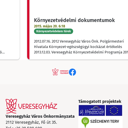
Környezetvédelmi dokumentumok
2015. május 20. 6:18
Környezetvédelem hírek
2012.07.16. 2012 Veresegyház Város Önk. Polgármesteri
Hivatala Környezet-egészségügyi kockázat értékelés
tó
2013.12.03. Veresegyház Környezetvédelmi Programja 20
obb
2015 2015.03.20. Beszámoló a 2014. év környezetvédelmi
eredményeiről, 2015.évi fenntarthatósági intézkedési te
 köbméter
2015.05.14. Pamut Tó szakvélemény
l fűtő
Támogatott projektek
Veresegyház Város Önkormányzata
2112 Veresegyház, Fő út 35.