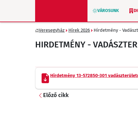
VÁROSUNK
D
Veresegyház
Hírek 2026
Hirdetmény - Vadászt
ZÖLD VERESEGYHÁZ
HIRDETMÉNY - VADÁSZTE
Hirdetmény 13-572850-301 vadászterület
Előző cikk