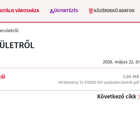
IGITÁLIS VÁROSHÁZA
ÜGYINTÉZÉS
KÖZÉRDEKŰ ADATOK
erületről
VÁLASZTÁS 2026
INTÉZMÉNYEK
RÜLETRŐL
2026. május 22. 0
ről
3.86 MB
Hirdetmény 13-572850-301 vadászterületről.pdf
Következő cikk