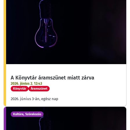
A Könyvtár áramszünet miatt zárva
2026. június 2. 12:43
Könyvtár
Áramszünet
2026. június 3-án, egész nap
Kultúra, Szórakozás