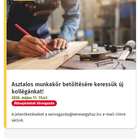
Asztalos munkakör betöltésére keressük új
kollégánkat!
2026. május 11. 15:43
Állásajánlatok Városgazda
A jelentkezéseket a varosgazda@veresegyhaz.hu e-mail címre
várjuk.