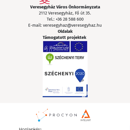
Veresegyház Város Önkormányzata
2112 Veresegyház, Fő út 35.
Tel.:
+36 28 588 600
E-mail:
veresegyhaz@veresegyhaz.hu
Oldalak
Támogatott projektek
Honlapkészítés
:
InteliArt Online Marketing Kft.