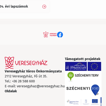
24. évi lapszámok
Támogatott projektek
Veresegyház Város Önkormányzata
2112 Veresegyház, Fő út 35.
Tel.:
+36 28 588 600
E-mail:
veresegyhaz@veresegyhaz.hu
Oldalak