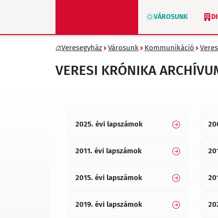
VÁROSUNK
D
Veresegyház
Városunk
Kommunikáció
Veres
ZÖLD VERESEGYHÁZ
VERESI KRÓNIKA ARCHÍVU
2025. évi lapszámok
20
2011. évi lapszámok
20
2015. évi lapszámok
20
2019. évi lapszámok
20