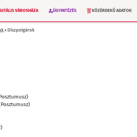
IGITÁLIS VÁROSHÁZA
ÜGYINTÉZÉS
KÖZÉRDEKŰ ADATOK
nk
Díszpolgárok
VÁLASZTÁS 2026
INTÉZMÉNYEK
(Posztumusz)
(Posztumusz)
)