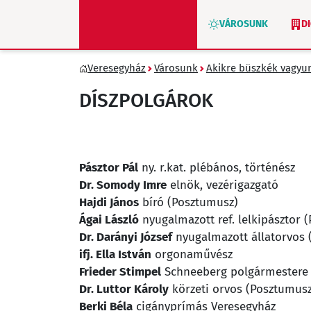
VÁROSUNK
D
Veresegyház
Városunk
Akikre büszkék vagyu
ZÖLD VERESEGYHÁZ
DÍSZPOLGÁROK
Pásztor Pál
ny. r.kat. plébános, történész
Dr. Somody Imre
elnök, vezérigazgató
Hajdi János
bíró (Posztumusz)
Ágai László
nyugalmazott ref. lelkipásztor 
Dr. Darányi József
nyugalmazott állatorvos 
ifj. Ella István
orgonaművész
Frieder Stimpel
Schneeberg polgármestere
Dr. Luttor Károly
körzeti orvos (Posztumusz
Berki Béla
cigányprímás Veresegyház