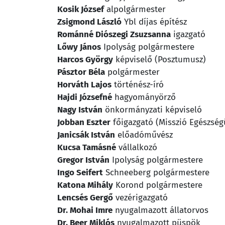
Kosik József
alpolgármester
Zsigmond László
Ybl díjas építész
Románné Diószegi Zsuzsanna
igazgató
Lőwy János
Ipolyság polgármestere
Harcos György
képviselő (Posztumusz)
Pásztor Béla
polgármester
Horváth Lajos
történész-író
Hajdi Józsefné
hagyományörző
Nagy István
önkormányzati képviseló
Jobban Eszter
főigazgató (Misszió Egészség
Janicsák István
előadóművész
Kucsa Tamásné
vállalkozó
Gregor István
Ipolyság polgármestere
Ingo Seifert
Schneeberg polgármestere
Katona Mihály
Korond polgármestere
Lencsés Gergő
vezérigazgató
Dr. Mohai Imre
nyugalmazott állatorvos
Dr. Beer Miklós
nyugalmazott püspök