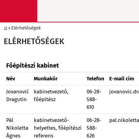
Elérhetőségek
ELÉRHETŐSÉGEK
Főépítészi kabinet
Név
Munkakör
Telefon
E-mail cím
Jovanović
kabinetvezető,
06-28-
jovanovic.d
Dragutin
főépítész
588-
610
Pál
kabinetvezető-
06-28-
pal.nikolet
Nikoletta
helyettes, főépítészi
588-
Ágnes
referens
626