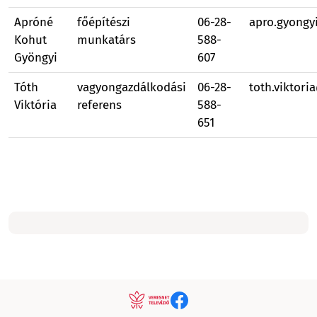
Apróné
főépítészi
06-28-
apro.gyongy
Kohut
munkatárs
588-
Gyöngyi
607
Tóth
vagyongazdálkodási
06-28-
toth.viktor
Viktória
referens
588-
651