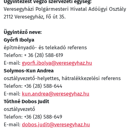
Ügyintézést végző szervezeti egység:
Veresegyházi Polgármesteri Hivatal Adóügyi Osztály
2112 Veresegyház, Fő út 35.
Ügyintéző neve:
Győrfi Ibolya
építményadó- és telekadó referens
Telefon: + 36 (28) 588-619
E-mail:
gyorfi.ibolya@veresegyhaz.hu
Solymos-Kun Andrea
osztályvezető-helyettes, hátralékkezelési referens
Telefon: +36 (28) 588-644
E-mail:
kun.andrea@veresegyhaz.hu
Tóthné Dobos Judit
osztályvezető
Telefon: +36 (28) 588-649
E-mail:
dobos.judit@veresegyhaz.hu