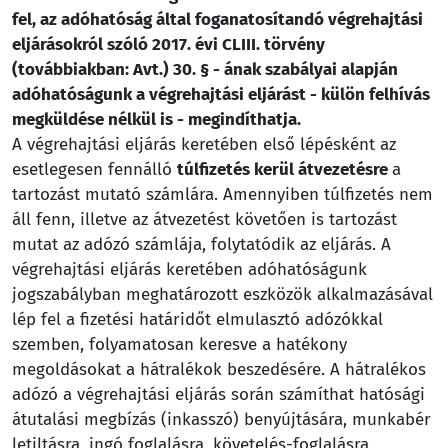
fel, az adóhatóság által foganatosítandó végrehajtási
eljárásokról szóló 2017. évi CLIII. törvény
(továbbiakban: Avt.) 30. § - ának szabályai alapján
adóhatóságunk a végrehajtási eljárást - külön felhívás
megküldése nélkül is - megindíthatja.
A végrehajtási eljárás keretében első lépésként az
esetlegesen fennálló
túlfizetés kerül átvezetésre
a
tartozást mutató számlára. Amennyiben túlfizetés nem
áll fenn, illetve az átvezetést követően is tartozást
mutat az adózó számlája, folytatódik az eljárás. A
végrehajtási eljárás keretében adóhatóságunk
jogszabályban meghatározott eszközök alkalmazásával
lép fel a fizetési határidőt elmulasztó adózókkal
szemben, folyamatosan keresve a hatékony
megoldásokat a hátralékok beszedésére. A hátralékos
adózó a végrehajtási eljárás során számíthat hatósági
átutalási megbízás (inkasszó) benyújtására, munkabér
letiltásra, ingó foglalásra, követelés-foglalásra.