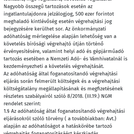
Nagyobb összegű tartozások esetén az
ingatlantulajdonra jelzálogjog, 500 ezer forintot
meghaladó kintlévőség esetén végrehajtási jog
bejegyzésére kerülhet sor. Az önkormányzati
adóhatóság mérlegelése alapján lehetőség van a
követelés bírósági végrehajtó útján történő
érvényesítésére, valamint helyi adó és gépjárműadó
tartozás esetében a Nemzeti Adó- és Vámhivatalnál is
kezdeményezheti a követelés végrehajtását.
Az adóhatóság által foganatosítandó végrehajtási
eljárás során felmerült költségek és a végrehajtási
költségátalány megállapításának és megfizetésének
részletes szabályairól szóló 8/2018. (III.19.) NGM
rendelet szerint:
1.§ Az adóhatóság által foganatosítandó végrehajtási
eljárásokról szóló törvény ( a továbbiakban: Avt.)
alapján az adóhatóságot a hatáskörébe tartozó
végrehajtás foganatosításáért készkiadás,