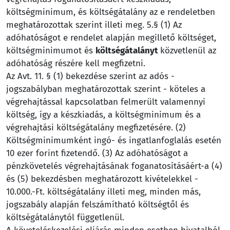
költségminimum, és költségátalány az e rendeletben
meghatározottak szerint illeti meg. 5.§ (1) Az
adóhatóságot e rendelet alapján megillető költséget,
költségminimumot és
költségátalányt
közvetlenül az
adóhatóság részére kell megfizetni.
Az Avt. 11. § (1) bekezdése szerint az adós -
jogszabályban meghatározottak szerint - köteles a
végrehajtással kapcsolatban felmerült valamennyi
költség, így a készkiadás, a költségminimum és a
végrehajtási költségátalány megfizetésére. (2)
Költségminimumként ingó- és ingatlanfoglalás esetén
10 ezer forint fizetendő. (3) Az adóhatóságot a
pénzkövetelés végrehajtásának foganatosításáért-a (4)
és (5) bekezdésben meghatározott kivételekkel -
10.000.-Ft. költségátalány illeti meg, minden más,
jogszabály alapján felszámítható költségtől és
költségátalánytól függetlenül.