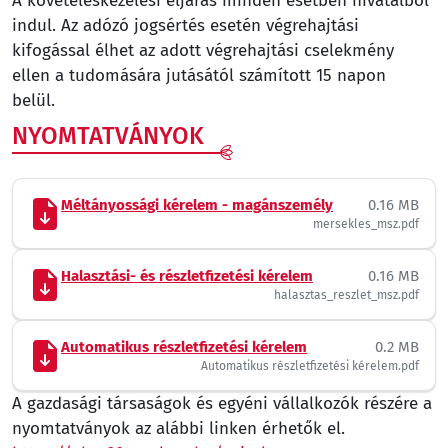
A követeléskezelési eljárás minden esetben hivatalból
indul. Az adózó jogsértés esetén végrehajtási
kifogással élhet az adott végrehajtási cselekmény
ellen a tudomására jutásától számított 15 napon
belül.
NYOMTATVÁNYOK
Méltányossági kérelem - magánszemély
0.16 MB
mersekles_msz.pdf
Halasztási- és részletfizetési kérelem
0.16 MB
halasztas_reszlet_msz.pdf
Automatikus részletfizetési kérelem
0.2 MB
Automatikus részletfizetési kérelem.pdf
A gazdasági társaságok és egyéni vállalkozók részére a
nyomtatványok az alábbi linken érhetők el.