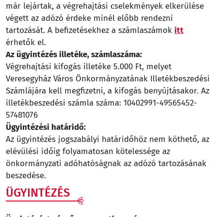
már lejártak, a végrehajtási cselekmények elkerülése
végett az adózó érdeke minél előbb rendezni
tartozását. A befizetésekhez a számlaszámok
itt
érhetők el.
Az ügyintézés illetéke, számlaszáma:
Végrehajtási kifogás illetéke 5.000 Ft, melyet
Veresegyház Város Önkormányzatának Illetékbeszedési
Számlájára kell megfizetni, a kifogás benyújtásakor. Az
illetékbeszedési számla száma: 10402991-49565452-
57481076
Ügyintézési határidő:
Az ügyintézés jogszabályi határidőhöz nem köthető, az
elévülési időig folyamatosan kötelessége az
önkormányzati adóhatóságnak az adózó tartozásának
beszedése.
ÜGYINTÉZÉS