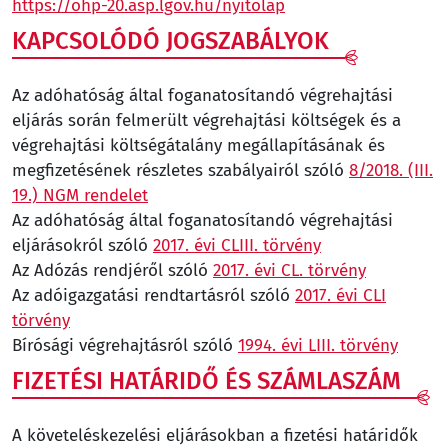
https://ohp-20.asp.lgov.hu/nyitolap
KAPCSOLÓDÓ JOGSZABÁLYOK
Az adóhatóság által foganatosítandó végrehajtási
eljárás során felmerült végrehajtási költségek és a
végrehajtási költségátalány megállapításának és
megfizetésének részletes szabályairól szóló
8/2018. (III.
19.) NGM rendelet
Az adóhatóság által foganatosítandó végrehajtási
eljárásokról szóló
2017. évi CLIII. törvény
Az Adózás rendjéről szóló
2017. évi CL. törvény
Az adóigazgatási rendtartásról szóló
2017. évi CLI
törvény
Bírósági végrehajtásról szóló
1994. évi LIII. törvény
FIZETÉSI HATÁRIDŐ ÉS SZÁMLASZÁM
A követeléskezelési eljárásokban a fizetési határidők