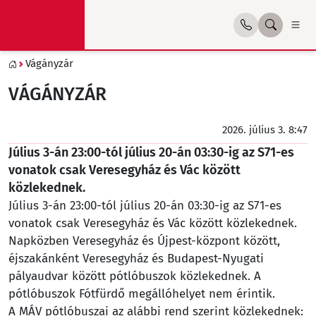
Vágányzár
VÁGÁNYZÁR
2026. július 3. 8:47
Július 3-án 23:00-tól július 20-án 03:30-ig az S71-es
vonatok csak Veresegyház és Vác között
közlekednek.
Július 3-án 23:00-tól július 20-án 03:30-ig az S71-es
vonatok csak Veresegyház és Vác között közlekednek.
Napközben Veresegyház és Újpest-központ között,
éjszakánként Veresegyház és Budapest-Nyugati
pályaudvar között pótlóbuszok közlekednek. A
pótlóbuszok Fótfürdő megállóhelyet nem érintik.
A MÁV pótlóbuszai az alábbi rend szerint közlekednek: