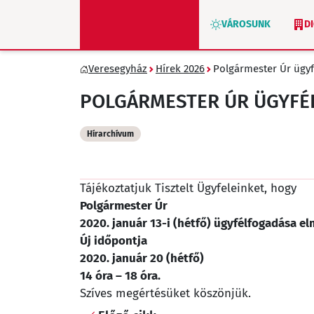
VÁROSUNK
D
Veresegyház
Hírek 2026
Polgármester Úr ügyf
ZÖLD VERESEGYHÁZ
POLGÁRMESTER ÚR ÜGYFÉL
Hírarchívum
Tájékoztatjuk Tisztelt Ügyfeleinket, hogy
Polgármester Úr
2020. január 13-i (hétfő) ügyfélfogadása el
Új időpontja
2020. január 20 (hétfő)
14 óra – 18 óra.
Szíves megértésüket köszönjük
.