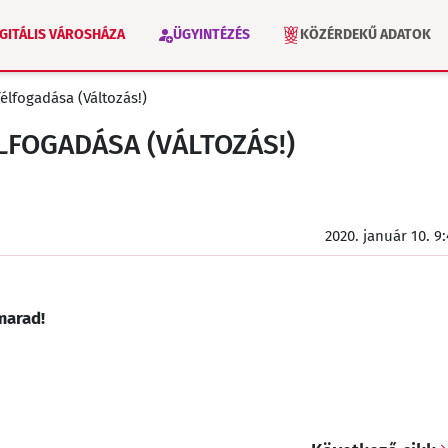
IGITÁLIS VÁROSHÁZA
ÜGYINTÉZÉS
KÖZÉRDEKŰ ADATOK
élfogadása (Változás!)
VÁLASZTÁS 2026
INTÉZMÉNYEK
FOGADÁSA (VÁLTOZÁS!)
2020. január 10. 9
marad!