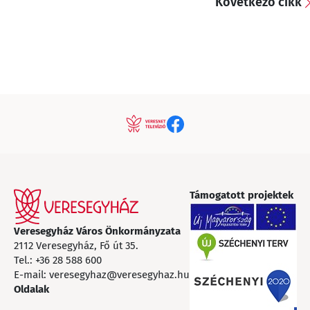
Következő cikk
Támogatott projektek
Veresegyház Város Önkormányzata
2112 Veresegyház, Fő út 35.
Tel.:
+36 28 588 600
E-mail:
veresegyhaz@veresegyhaz.hu
Oldalak