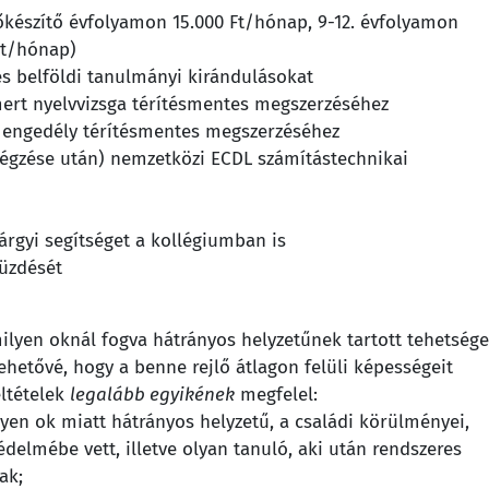
őkészítő évfolyamon 15.000 Ft/hónap, 9-12. évfolyamon
Ft/hónap)
és belföldi tanulmányi kirándulásokat
mert nyelvvizsga térítésmentes megszerzéséhez
i engedély térítésmentes megszerzéséhez
végzése után) nemzetközi ECDL számítástechnikai
árgyi segítséget a kollégiumban is
küzdését
milyen oknál fogva hátrányos helyzetűnek tartott tehetség
ehetővé, hogy a benne rejlő átlagon felüli képességeit
eltételek
legalább egyikének
megfelel:
yen ok miatt hátrányos helyzetű, a családi körülményei,
védelmébe vett, illetve olyan tanuló, aki után rendszeres
ak;