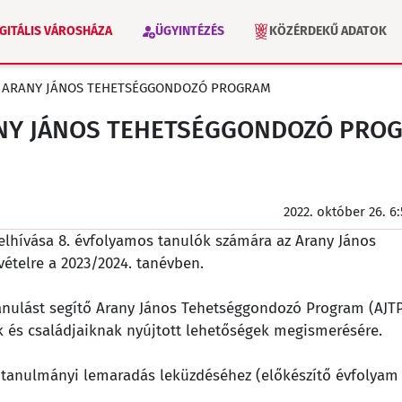
IGITÁLIS VÁROSHÁZA
ÜGYINTÉZÉS
KÖZÉRDEKŰ ADATOK
 - ARANY JÁNOS TEHETSÉGGONDOZÓ PROGRAM
VÁLASZTÁS 2026
INTÉZMÉNYEK
RANY JÁNOS TEHETSÉGGONDOZÓ PRO
2022. október 26. 6
elhívása 8. évfolyamos tanulók számára az Arany János
telre a 2023/2024. tanévben.
anulást segítő Arany János Tehetséggondozó Program (AJT
k és családjaiknak nyújtott lehetőségek megismerésére.
tt tanulmányi lemaradás leküzdéséhez (előkészítő évfolyam