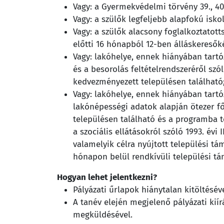
Vagy: a Gyermekvédelmi törvény 39., 40
Vagy: a szülők legfeljebb alapfokú isko
Vagy: a szülők alacsony foglalkoztatott
előtti 16 hónapból 12-ben álláskeresőké
Vagy: lakóhelye, ennek hiányában tart
és a besorolás feltételrendszeréről szó
kedvezményezett településen található
Vagy: lakóhelye, ennek hiányában tart
lakónépességi adatok alapján ötezer 
településen található és a programba t
a szociális ellátásokról szóló 1993. évi I
valamelyik célra nyújtott települési t
hónapon belül rendkívüli települési t
Hogyan lehet jelentkezni?
Pályázati űrlapok hiánytalan kitöltéséve
A tanév elején megjelenő pályázati k
megküldésével.