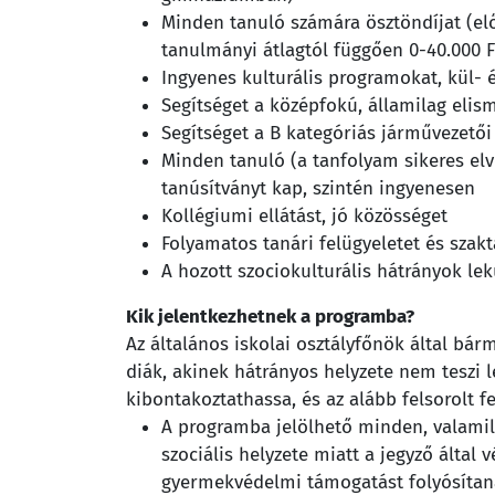
Minden tanuló számára ösztöndíjat (el
tanulmányi átlagtól függően 0-40.000 
Ingyenes kulturális programokat, kül- 
Segítséget a középfokú, államilag elis
Segítséget a B kategóriás járművezető
Minden tanuló (a tanfolyam sikeres el
tanúsítványt kap, szintén ingyenesen
Kollégiumi ellátást, jó közösséget
Folyamatos tanári felügyeletet és szakt
A hozott szociokulturális hátrányok le
Kik jelentkezhetnek a programba?
Az általános iskolai osztályfőnök által bár
diák, akinek hátrányos helyzete nem teszi l
kibontakoztathassa, és az alább felsorolt f
A programba jelölhető minden, valamil
szociális helyzete miatt a jegyző által 
gyermekvédelmi támogatást folyósítan