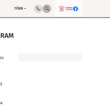
TÖBB
GRAM
:50
P)
 a