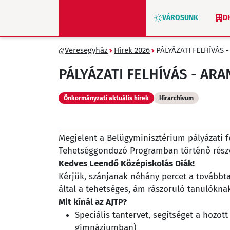
VÁROSUNK
D
Veresegyház
Hírek 2026
PÁLYÁZATI FELHÍVÁS
ZÖLD VERESEGYHÁZ
PÁLYÁZATI FELHÍVÁS - A
Önkormányzati aktuális hírek
Hírarchívum
Megjelent a Belügyminisztérium pályázati f
Tehetséggondozó Programban történő részvé
Kedves Leendő Középiskolás Diák!
Kérjük, szánjanak néhány percet a továbbt
által a tehetséges, ám rászoruló tanulókna
Mit kínál az AJTP?
Speciális tantervet, segítséget a hozo
gimnáziumban)