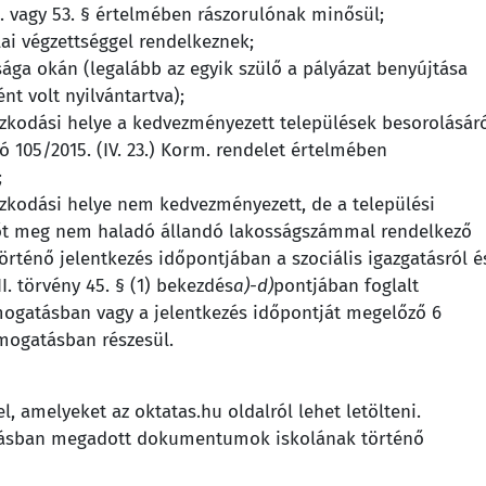
. vagy 53. § értelmében rászorulónak minősül;
lai végzettséggel rendelkeznek;
sága okán (legalább az egyik szülő a pályázat benyújtása
nt volt nyilvántartva);
ózkodási helye a kedvezményezett települések besorolásár
ló 105/2015. (IV. 23.) Korm. rendelet értelmében
;
ózkodási helye nem kedvezményezett, de a települési
főt meg nem haladó állandó lakosságszámmal rendelkező
örténő jelentkezés időpontjában a szociális igazgatásról é
II. törvény 45. § (1) bekezdés
a)-d)
pontjában foglalt
ámogatásban vagy a jelentkezés időpontját megelőző 6
ámogatásban részesül.
l, amelyeket az oktatas.hu oldalról lehet letölteni.
iírásban megadott dokumentumok iskolának történő