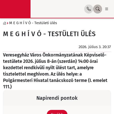
M E G H Í V Ó - Testületi ülés
M E G H Í V Ó - TESTÜLETI ÜLÉS
2026. július 3. 20:37
Veresegyház Város Önkormányzatának Képviselő-
testülete 2026. július 8-án (szerdán) 14:00 órai
kezdettel rendkívüli nyílt ülést tart, amelyre
tisztelettel meghívom. Az ülés helye: a
Polgármesteri Hivatal tanácskozó terme (I. emelet
111.)
Napirendi pontok