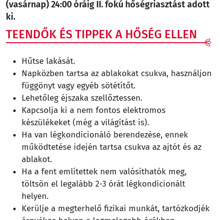
(vasárnap) 24:00 óráig II. fokú hőségriasztást adott
ki.
TEENDŐK ÉS TIPPEK A HŐSÉG ELLEN
Hűtse lakását.
Napközben tartsa az ablakokat csukva, használjon
függönyt vagy egyéb sötétítőt.
Lehetőleg éjszaka szellőztessen.
Kapcsolja ki a nem fontos elektromos
készülékeket (még a világítást is).
Ha van légkondicionáló berendezése, ennek
működtetése idején tartsa csukva az ajtót és az
ablakot.
Ha a fent említettek nem valósíthatók meg,
töltsön el legalább 2-3 órát légkondicionált
helyen.
Kerülje a megterhelő fizikai munkát, tartózkodjék