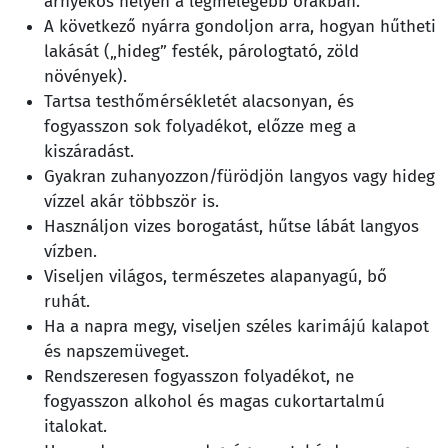
árnyékos helyen a legmelegebb órákban.
A következő nyárra gondoljon arra, hogyan hűtheti
lakását („hideg” festék, párologtató, zöld
növények).
Tartsa testhőmérsékletét alacsonyan, és
fogyasszon sok folyadékot, előzze meg a
kiszáradást.
Gyakran zuhanyozzon/fürödjön langyos vagy hideg
vízzel akár többször is.
Használjon vizes borogatást, hűtse lábát langyos
vízben.
Viseljen világos, természetes alapanyagú, bő
ruhát.
Ha a napra megy, viseljen széles karimájú kalapot
és napszemüveget.
Rendszeresen fogyasszon folyadékot, ne
fogyasszon alkohol és magas cukortartalmú
italokat.