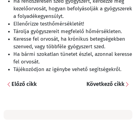
Ha rendszeresen szed gyógyszert, kérdezze meg
kezelőorvosát, hogyan befolyásolják a gyógyszerek
a folyadékegyensúlyt.
Ellenőrizze testhőmérsékletét!
Tárolja gyógyszereit megfelelő hőmérsékleten.
Keresse fel orvosát, ha krónikus betegségekben
szenved, vagy többféle gyógyszert szed.
Ha bármi szokatlan tünetet észlel, azonnal keresse
fel orvosát.
Tájékozódjon az igénybe vehető segítségekről.
Előző cikk
Következő cikk