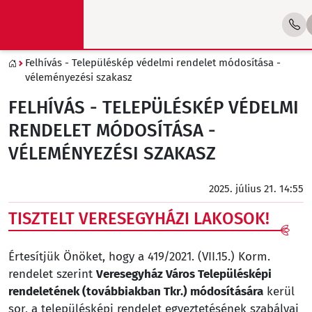
Felhívás - Településkép védelmi rendelet módosítása -
véleményezési szakasz
FELHÍVÁS - TELEPÜLÉSKÉP VÉDELMI
RENDELET MÓDOSÍTÁSA -
VÉLEMÉNYEZÉSI SZAKASZ
2025. július 21. 14:55
TISZTELT VERESEGYHÁZI LAKOSOK!
Értesítjük Önöket, hogy a 419/2021. (VII.15.) Korm.
rendelet szerint
Veresegyház Város Településképi
rendeletének (továbbiakban Tkr.) módosítására
kerül
sor, a településképi rendelet egyeztetésének szabályai