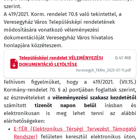
szerint.
A 419/2021. Korm. rendelet 70.§ való tekintettel, a
Veresegyház Város Településképi rendeletének
módosítására vonatkozó véleményezési
dokumentációját Veresegyház Város hivatalos
honlapjára közzéteszem.
Településképi rendelet VÉLEMÉNYEZÉSI
0.41 MB
DOKUMENTÁCIÓ LETÖLTÉSE
Veresegyh_TKRm_2025-07-11.pdf
Felhívom figyelmüket, hogy a 419/2021. (VII.15.)
Kormány-rendelet 70. § a) pontjában foglaltak szerint,
az észrevételeket a
véleményezési szakasz kezdetétől
számított
tizenöt napon belül
írásban és
elektronikusan is meg lehet tenni az alábbi
elérhetőségeken:
E-TÉR (Elektronikus Térségi Tervezést Támogató
Rendszer)
felületen keresztül elektronikus úton,