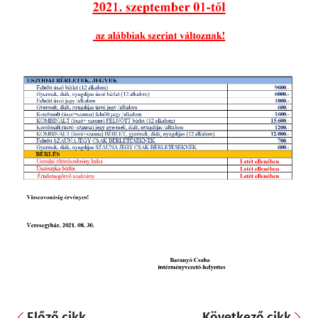
Előző cikk
Következő cikk