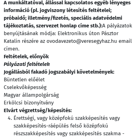
A munkáltatóval, állással kapcsolatos egyéb lényeges
információ (pl. jogviszony létesítés feltételei;
próbaidő; illetmény/fizetés, speciális adatvédelmi
tájékoztatás, szervezet honlap címe stb.):
A pályázatok
benyújtásának módja: Elektronikus úton Pásztor
Katalin részére az ovodavezeto@veresegyhaz.hu email
címen.
Feltételek, előnyök
Pályázati feltételek
Jogállásból fakadó jogszabályi követelmények:
Büntetlen előélet
Cselekvőképesség
Magyar állampolgárság
Erkölcsi bizonyítvány
Elvárt végzettség/képesítés:
Érettségi, vagy középfokú szakképesítés vagy
szakképesítés-ráépülés felső középfokú
részszakképesítés vagy szakképesítés szakma -