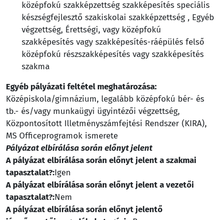
középfokú szakképzettség szakképesítés speciális
készségfejlesztő szakiskolai szakképzettség , Egyéb
végzettség, Érettségi, vagy középfokú
szakképesítés vagy szakképesítés-ráépülés felső
középfokú részszakképesítés vagy szakképesítés
szakma
Egyéb pályázati feltétel meghatározása:
Középiskola/gimnázium, legalább középfokú bér- és
tb.- és/vagy munkaügyi ügyintézői végzettség,
Központosított Illetményszámfejtési Rendszer (KIRA),
MS Officeprogramok ismerete
Pályázat elbírálása során előnyt jelent
A pályázat elbírálása során előnyt jelent a szakmai
tapasztalat?:
Igen
A pályázat elbírálása során előnyt jelent a vezetői
tapasztalat?:
Nem
A pályázat elbírálása során előnyt jelentő