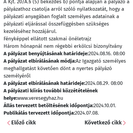
A Kjt. 20/A.§ (5) bekezdés b) pontja alapján a pályázó a
pályázathoz csatolja arról szóló nyilatkozatát, hogy a
pályázati anyagában foglalt személyes adatainak a
pályázati eljárással összefüggésben szükséges
kezeléséhez hozzájárul.
Fényképpel ellátott szakmai önéletrajz
Három hónapnál nem régebbi erkölcsi bizonyítvány
A pályázat benyújtásának határideje:
2024.08.16. 08:00
A pályázat elbírálásának módja:
Az Igazgató személyes
meghallgatást követően dönt a nyertes pályázó
személyéről
A pályázat elbírálásának határideje:
2024.08.29. 08:00
A pályázati kiírás további közzétételének
helye:
www.veresegyhaz.hu
Állás tervezett betöltésének időpontja:
2024.10.01.
Publikálás tervezett időpontja:
2024.07.08.
Előző cikk
Következő cikk