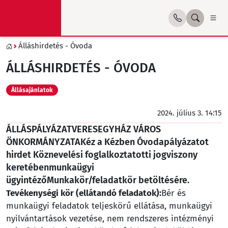
Álláshirdetés - Óvoda
ÁLLÁSHIRDETÉS - ÓVODA
Állásajánlatok
2024. július 3. 14:15
ÁLLÁSPÁLYÁZATVERESEGYHÁZ VÁROS
ÖNKORMÁNYZATAKéz a Kézben Óvodapályázatot
hirdet Köznevelési foglalkoztatotti jogviszony
keretébenmunkaügyi
ügyintézőMunkakör/feladatkör betöltésére.
Tevékenységi kör (ellátandó feladatok):
Bér és
munkaügyi feladatok teljeskörű ellátása, munkaügyi
nyilvántartások vezetése, nem rendszeres intézményi