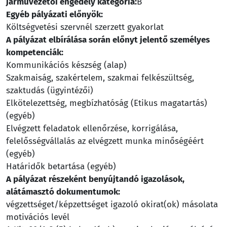
járművezetői engedély kategória:
B
Egyéb pályázati előnyök:
Költségvetési szervnél szerzett gyakorlat
A pályázat elbírálása során előnyt jelentő személyes
kompetenciák:
Kommunikációs készség (alap)
Szakmaiság, szakértelem, szakmai felkészültség,
szaktudás (ügyintézői)
Elkötelezettség, megbízhatóság (Etikus magatartás)
(egyéb)
Elvégzett feladatok ellenőrzése, korrigálása,
felelősségvállalás az elvégzett munka minőségéért
(egyéb)
Határidők betartása (egyéb)
A pályázat részeként benyújtandó igazolások,
alátámasztó dokumentumok:
végzettséget/képzettséget igazoló okirat(ok) másolata
motivációs levél