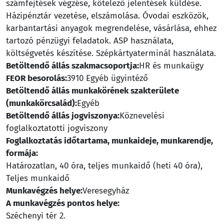
számfejtések végzése, kötelező jelentések küldése.
Házipénztár vezetése, elszámolása. Óvodai eszközök,
karbantartási anyagok megrendelése, vásárlása, ehhez
tartozó pénzügyi feladatok. ASP használata,
költségvetés készítése. Szépkártyaterminál használata.
Betöltendő állás szakmacsoportja:
HR és munkaügy
FEOR besorolás:
3910 Egyéb ügyintéző
Betöltendő állás munkakörének szakterülete
(munkakörcsalád):
Egyéb
Betöltendő állás jogviszonya:
Köznevelési
foglalkoztatotti jogviszony
Foglalkoztatás időtartama, munkaideje, munkarendje,
formája:
Határozatlan, 40 óra, teljes munkaidő (heti 40 óra),
Teljes munkaidő
Munkavégzés helye:
Veresegyház
A munkavégzés pontos helye:
Széchenyi tér 2.