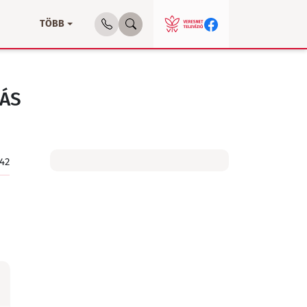
TÖBB
DÁS
:42