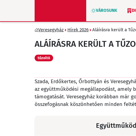
VÁROSUNK
D
Veresegyház
Hírek 2026
Aláírásra került a T
ZÖLD VERESEGYHÁZ
ALÁÍRÁSRA KERÜLT A TŰ
tűzoltó
Szada, Erdőkertes, Őrbottyán és Veresegyhá
az együttműködési megállapodást, amely bi
támogatását. Veresegyház korábban már go
összefogásnak köszönhetően minden feltétel
Együttműködé