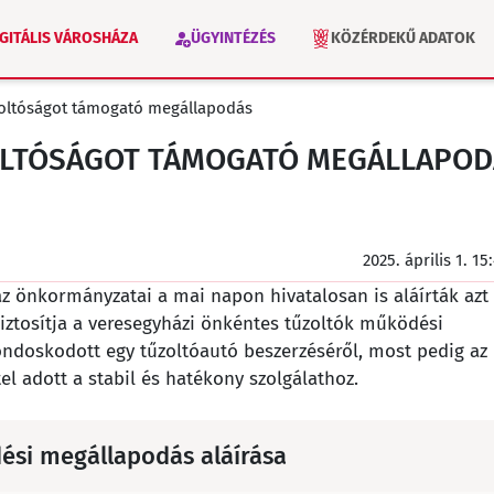
IGITÁLIS VÁROSHÁZA
ÜGYINTÉZÉS
KÖZÉRDEKŰ ADATOK
űzoltóságot támogató megállapodás
VÁLASZTÁS 2026
INTÉZMÉNYEK
ZOLTÓSÁGOT TÁMOGATÓ MEGÁLLAPO
2025. április 1. 15
z önkormányzatai a mai napon hivatalosan is aláírták azt
ztosítja a veresegyházi önkéntes tűzoltók működési
ndoskodott egy tűzoltóautó beszerzéséről, most pedig az
 adott a stabil és hatékony szolgálathoz.
si megállapodás aláírása