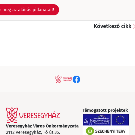
 meg az aláírás pillanatait!
Következő cikk
Támogatott projektek
Veresegyház Város Önkormányzata
2112 Veresegyház, Fő út 35.