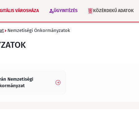
IGITÁLIS VÁROSHÁZA
ÜGYINTÉZÉS
KÖZÉRDEKŰ ADATOK
at
Nemzetiségi Önkormányzatok
VÁLASZTÁS 2026
INTÉZMÉNYEK
YZATOK
rán Nemzetiségi
kormányzat