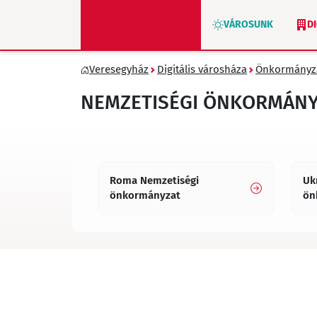
VÁROSUNK
D
Veresegyház
Digitális városháza
Önkormányz
ZÖLD VERESEGYHÁZ
NEMZETISÉGI ÖNKORMÁN
Roma Nemzetiségi
Uk
önkormányzat
ön