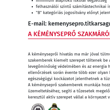
minimum alapfokú iskolai végzettség
felhasználói szintű számítástechnikai 
"B" kategóriás jogosítvány előnyt jelen
E-mail: kemenysepro.titkarsa
A KÉMÉNYSEPRŐ SZAKMÁRÓ
A kéményseprői hivatás ma már jóval túlm
szakemberek kiemelt szerepet töltenek be 
levegőminőség védelmében és az energia 
ellenőrzések során évente több ezer olyan 
egészségügyi kockázatot jelenthetnek a tü
A kéményseprő szakemberek munkája hozzáj
üzemeltetéséhez, segíti a tűzesetek megel
keresztül aktív szerepet vállal a környezet