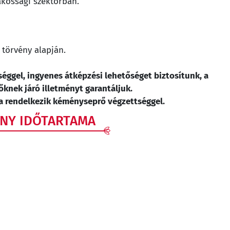
akossági szektorban.
 törvény alapján.
éggel, ingyenes átképzési lehetőséget biztosítunk, a
őknek járó illetményt garantáljuk.
ha rendelkezik kéményseprő végzettséggel.
ONY IDŐTARTAMA