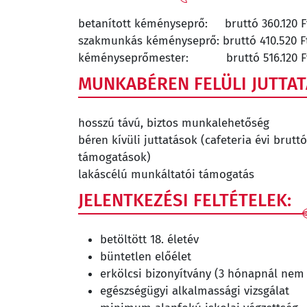
betanított kéményseprő: bruttó 360.120 F
szakmunkás kéményseprő: bruttó 410.520 F
kéményseprőmester: bruttó 516.120 F
MUNKABÉREN FELÜLI JUTTAT
hosszú távú, biztos munkalehetőség
béren kívüli juttatások (cafeteria évi bruttó
támogatások)
lakáscélú munkáltatói támogatás
JELENTKEZÉSI FELTÉTELEK:
betöltött 18. életév
büntetlen előélet
erkölcsi bizonyítvány (3 hónapnál nem
egészségügyi alkalmassági vizsgálat