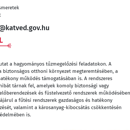
ismeretek
t
g@katved.gov.hu
L
utat a hagyományos tűzmegelőzési feladatokon. A
a biztonságos otthoni környezet megteremtésében, a
hatékony működés támogatásában is. A rendszeres
hibát tárnak fel, amelyek komoly biztonsági vagy
zelőberendezések és füstelvezető rendszerek működésében
árul a fűtési rendszerek gazdaságos és hatékony
őzését, valamint a károsanyag-kibocsátás csökkentésén
 védelmében is.