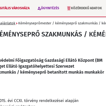
IGITÁLIS VÁROSHÁZA
ÜGYINTÉZÉS
KÖZÉRDEKŰ ADATOK
sajánlatok
Kéményseprőmester / kéményseprő szakmunkás / ké
VÁLASZTÁS 2026
INTÉZMÉNYEK
ÉMÉNYSEPRŐ SZAKMUNKÁS / KÉMÉ
avédelmi Főigazgatóság Gazdasági Ellátó Központ (BM
t Ellátó Igazgatóhelyettesi Szervezet
kmunkás / kéményseprő betanított munkás munkakör
15. évi CCXI. törvény rendelkezései alapján