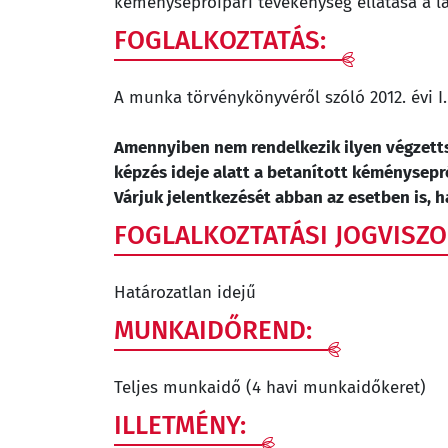
kéményseprőipari tevékenység ellátása a l
FOGLALKOZTATÁS:
A munka törvénykönyvéről szóló 2012. évi I.
Amennyiben nem rendelkezik ilyen végzetts
képzés ideje alatt a betanított kéménysepr
Várjuk jelentkezését abban az esetben is, 
FOGLALKOZTATÁSI JOGVISZ
Határozatlan idejű
MUNKAIDŐREND:
Teljes munkaidő (4 havi munkaidőkeret)
ILLETMÉNY: