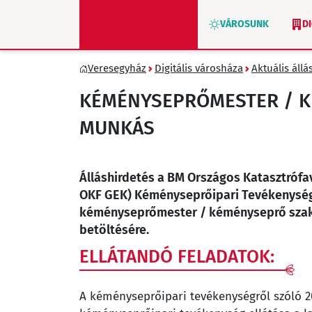
VÁROSUNK
D
Veresegyház
Digitális városháza
Aktuális állá
ZÖLD VERESEGYHÁZ
KÉMÉNYSEPRŐMESTER / K
MUNKÁS
Álláshirdetés a BM Országos Katasztróf
OKF GEK) Kéményseprőipari Tevékenysége
kéményseprőmester / kéményseprő sza
betöltésére.
ELLÁTANDÓ FELADATOK:
A kéményseprőipari tevékenységről szóló 20