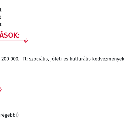
t
t
t
ÁSOK:
 200 000.- Ft; szociális, jóléti és kulturális kedvezmények,
 régebbi)