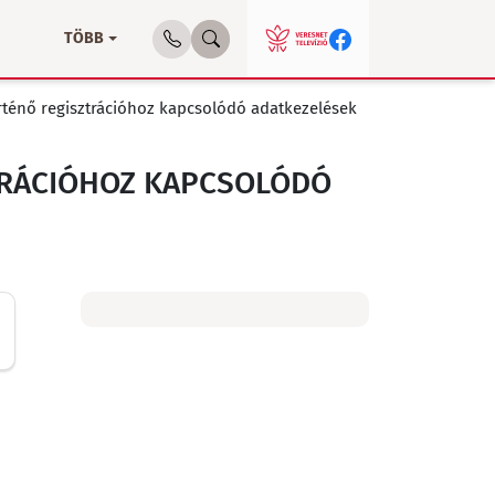
TÖBB
rténő regisztrációhoz kapcsolódó adatkezelések
ZTRÁCIÓHOZ KAPCSOLÓDÓ