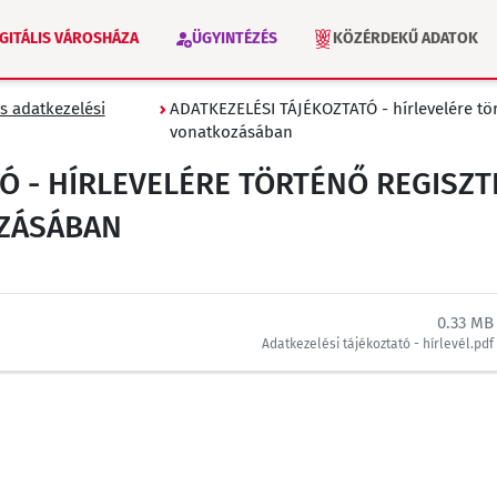
IGITÁLIS VÁROSHÁZA
ÜGYINTÉZÉS
KÖZÉRDEKŰ ADATOK
s adatkezelési
ADATKEZELÉSI TÁJÉKOZTATÓ - hírlevelére tö
VÁLASZTÁS 2026
INTÉZMÉNYEK
vonatkozásában
TÓ - HÍRLEVELÉRE TÖRTÉNŐ REGIS
ZÁSÁBAN
0.33 MB
Adatkezelési tájékoztató - hírlevél.pdf