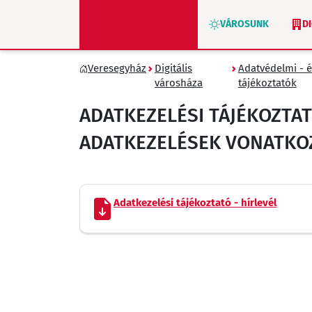
VÁROSUNK
D
Veresegyház
Digitális
Adatvédelmi - é
ZÖLD VERESEGYHÁZ
városháza
tájékoztatók
ADATKEZELÉSI TÁJÉKOZTA
ADATKEZELÉSEK VONATKO
Adatkezelési tájékoztató - hírlevél