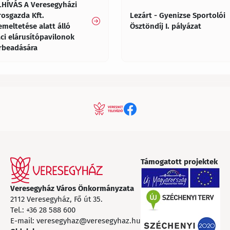
LHÍVÁS A Veresegyházi
rosgazda Kft.
Lezárt - Gyenizse Sportolói
emeltetése alatt álló
Ösztöndíj I. pályázat
aci elárusítópavilonok
rbeadására
Támogatott projektek
Veresegyház Város Önkormányzata
2112 Veresegyház, Fő út 35.
Tel.:
+36 28 588 600
E-mail:
veresegyhaz@veresegyhaz.hu