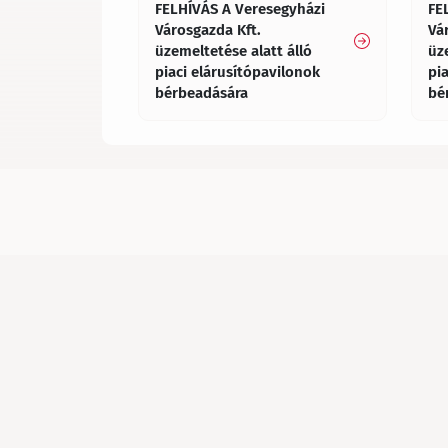
FELHÍVÁS A Veresegyházi
FE
Városgazda Kft.
Vá
üzemeltetése alatt álló
üz
piaci elárusítópavilonok
pi
bérbeadására
bé