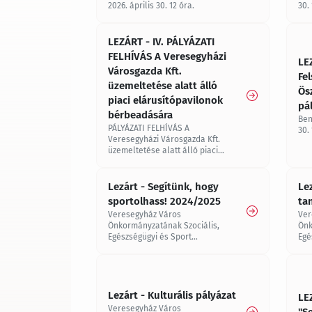
2026. április 30. 12 óra.
30. 
LEZÁRT - IV. PÁLYÁZATI
FELHÍVÁS A Veresegyházi
LE
Városgazda Kft.
Fe
üzemeltetése alatt álló
Ös
piaci elárusítópavilonok
pá
bérbeadására
Ben
PÁLYÁZATI FELHÍVÁS A
30.
Veresegyházi Városgazda Kft.
üzemeltetése alatt álló piaci
elárusítópavilonok bérbeadására
Lezárt - Segítünk, hogy
Le
sportolhass! 2024/2025
ta
Veresegyház Város
Ver
Önkormányzatának Szociális,
Önk
Egészségügyi és Sport
Egé
Bizottsága„SEGÍTÜNK, HOGY
„SE
SPORTOLHASS” címmel pályázatot
cím
hirdet a 2024/2025. tanév II.
ált
félévére.
tan
tan
Lezárt - Kulturális pályázat
LE
Veresegyház Város
"S