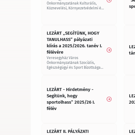
Önkormányzatának Kulturális,
sp
Köznevelési, Környezetvédelmi és
Ifjúsági Bizottsága 2025. évre
pályázatot hirdet kulturális
tevékenységek támogatására
LEZÁRT „SEGÍTÜNK, HOGY
TANULHASS” pályázati
kiírás a 2025/2026. tanév I.
LE
félévére
tá
Veresegyház Város
Önkormányzatának Szociális,
Egészségügyi és Sport Bizottsága
„SEGÍTÜNK, HOGY TANULHASS”
címmel ösztöndíjpályázatot hirdet
általános és középiskolában
tanulók részére a 2025/2026.
LEZÁRT - Hirdetmény -
tanév I. félévére
Segítünk, hogy
LE
sportolhass” 2025/26 I.
20
félév
LEZÁRT II. PÁLYÁZATI
LEZ