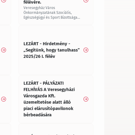
félévére.
Veresegyház Város
Önkormányzatának Szociális,
Egészségügyi és Sport Bizottsága
„SEGÍTÜNK, HOGY SPORTOLHASS”
címmel pályázatot hirdet a
2025/2026. tanév I. félévére.
LEZÁRT - Hirdetmény -
„Segítünk, hogy tanulhass”
2025/26 I. félév
LEZÁRT - PÁLYÁZATI
FELHÍVÁS A Veresegyházi
Városgazda Kft.
üzemeltetése alatt álló
piaci elárusítópavilonok
bérbeadására