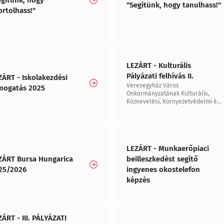
"Segítünk, hogy tanulhass!"
ortolhass!"
LEZÁRT - Kulturális
Pályázati felhívás II.
ZÁRT - Iskolakezdési
Veresegyház Város
mogatás 2025
Önkormányzatának Kulturális,
Köznevelési, Környezetvédelmi és
Ifjúsági Bizottsága 2025. évre
pályázatot hirdet kulturális
tevékenységek támogatására
LEZÁRT - Munkaerőpiaci
ZÁRT Bursa Hungarica
beilleszkedést segítő
25/2026
ingyenes okostelefon
képzés
ÁRT - III. PÁLYÁZATI