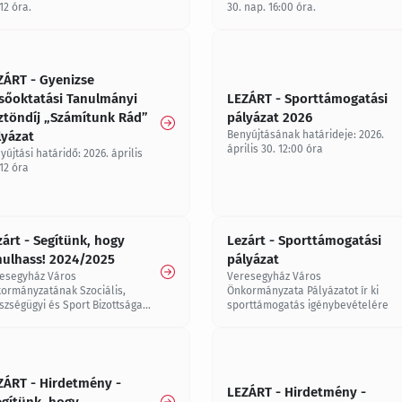
12 óra.
30. nap. 16:00 óra.
ZÁRT - Gyenizse
lsőoktatási Tanulmányi
LEZÁRT - Sporttámogatási
ztöndíj „Számítunk Rád”
pályázat 2026
lyázat
Benyújtásának határideje: 2026.
április 30. 12:00 óra
yújtási határidő: 2026. április
 12 óra
zárt - Segítünk, hogy
Lezárt - Sporttámogatási
nulhass! 2024/2025
pályázat
esegyház Város
Veresegyház Város
ormányzatának Szociális,
Önkormányzata Pályázatot ír ki
szségügyi és Sport Bizottsága
sporttámogatás igénybevételére
GÍTÜNK, HOGY TANULHASS”
mel ösztöndíjpályázatot hirdet
alános és középiskolában
ulók részére a 2024/2025.
év II. félévére.
ZÁRT - Hirdetmény -
LEZÁRT - Hirdetmény -
egítünk, hogy