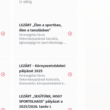
31. éjfélig
LEZÁRT „Élen a sportban,
élen a tanulásban”
Veresegyház Város
Önkormányzatának Szociális,
Egészségügyi és Sport Bizottsága a
2024/25-ös tanévben pályázatot ír
ki „Élen a sportban, élen a
tanulásban” díj odaítélésére
LEZÁRT - Környezetvédelmi
pályázat 2025
Veresegyház Város
Önkormányzatának Kulturális,
Köznevelési, Környezetvédelmi és
Ifjúsági Bizottsága 2025. évre
környezetvédelmi pályázatot
hirdet.
LEZÁRT „SEGÍTÜNK, HOGY
SPORTOLHASS” pályázat a
2025/2026. tanév I.