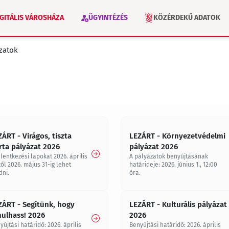
IGITÁLIS VÁROSHÁZA
ÜGYINTÉZÉS
KÖZÉRDEKŰ ADATOK
ázatok
VÁLASZTÁS 2026
INTÉZMÉNYEK
ÁRT - Virágos, tiszta
LEZÁRT - Környezetvédelmi
rta pályázat 2026
pályázat 2026
elentkezési lapokat 2026. április
A pályázatok benyújtásának
től 2026. május 31-ig lehet
határideje: 2026. június 1., 12:00
dni.
óra.
ZÁRT - Segítünk, hogy
LEZÁRT - Kulturális pályázat
nulhass! 2026
2026
yújtási határidő: 2026. április
Benyújtási határidő: 2026. április