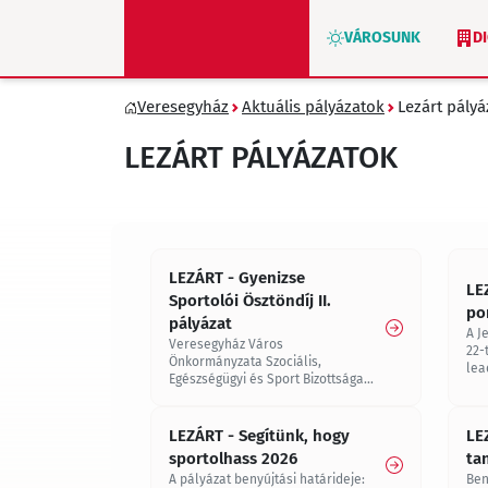
VÁROSUNK
D
Veresegyház
Aktuális pályázatok
Lezárt pály
ZÖLD VERESEGYHÁZ
LEZÁRT PÁLYÁZATOK
LEZÁRT - Gyenizse
LEZ
Sportolói Ösztöndíj II.
po
pályázat
A J
Veresegyház Város
22-
Önkormányzata Szociális,
lea
Egészségügyi és Sport Bizottsága
kiírja a Gyenizse Sportolói
Ösztöndíj II. pályázatot. Benyújtási
határidő: 2026. május 29. 12 óra
LEZÁRT - Segítünk, hogy
LE
sportolhass 2026
ta
A pályázat benyújtási határideje:
Ben