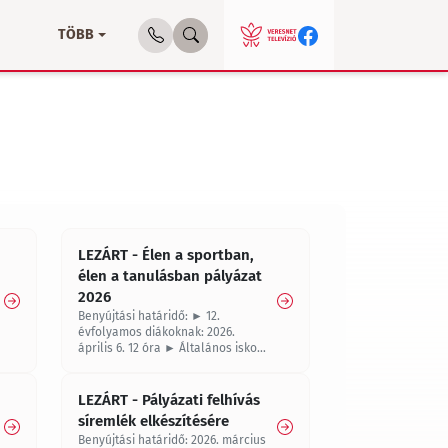
TÖBB
LEZÁRT - Élen a sportban,
élen a tanulásban pályázat
2026
Benyújtási határidő: ► 12.
évfolyamos diákoknak: 2026.
április 6. 12 óra ► Általános iskola
1-8. évfolyamos és középiskola 7-
11. évfolyamos diákoknak: 2026.
június 8. 12. óra
LEZÁRT - Pályázati felhívás
síremlék elkészítésére
Benyújtási határidő: 2026. március