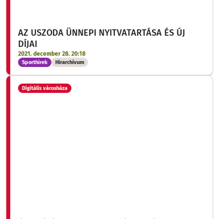
áll módunkban figyelembe venni!
AZ USZODA ÜNNEPI NYITVATARTÁSA ÉS ÚJ
DÍJAI
2021. december 28. 20:18
Sporthirek
Hírarchívum
Digitális városháza