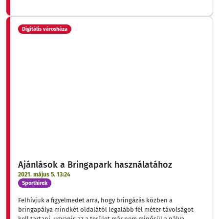
Digitális városháza
Ajánlások a Bringapark használatához
2021. május 5. 13:24
Sporthirek
Felhívjuk a figyelmedet arra, hogy bringázás közben a
bringapálya mindkét oldalától legalább fél méter távolságot
kell tartani, ugyanis az a terület már nem minősül a pálya