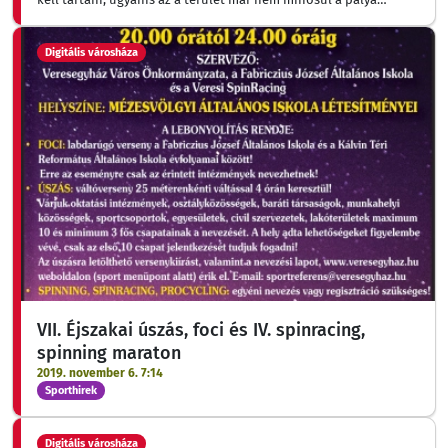
részének és használata életveszélyes. Csak megfelelő fizikai- és
szellemi állapotban kezdj hozzá az adott pálya leküzdéséhez.
Digitális városháza
Felkészültséged szerint mérlegeld a pálya nehézségi fokát és
csak a számodra megfelelő pályát használd!
VII. Éjszakai úszás, foci és IV. spinracing,
spinning maraton
2019. november 6. 7:14
Sporthirek
Digitális városháza