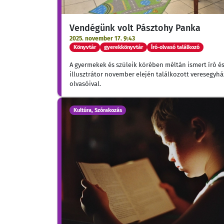
Vendégünk volt Pásztohy Panka
2025. november 17. 9:43
Könyvtár
gyerekkönyvtár
Író-olvasó találkozó
A gyermekek és szüleik körében méltán ismert író é
illusztrátor november elején találkozott veresegyhá
olvasóival.
Kultúra, Szórakozás