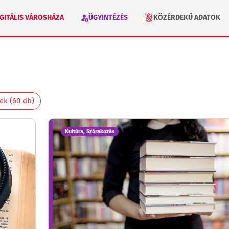
IGITÁLIS VÁROSHÁZA
ÜGYINTÉZÉS
KÖZÉRDEKŰ ADATOK
VÁLASZTÁS 2026
INTÉZMÉNYEK
k (60 db)
Kultúra, Szórakozás