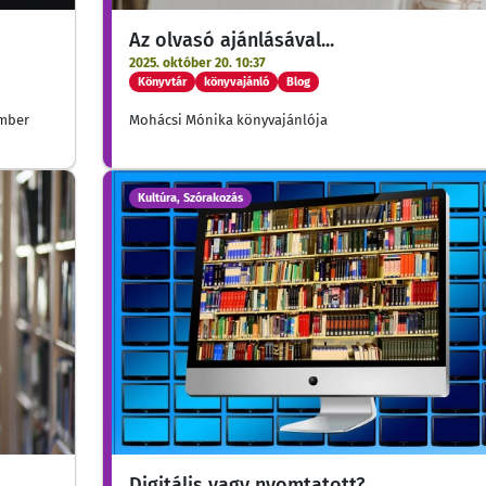
Az olvasó ajánlásával...
2025. október 20. 10:37
Könyvtár
könyvajánló
Blog
ember
Mohácsi Mónika könyvajánlója
Kultúra, Szórakozás
Digitális vagy nyomtatott?