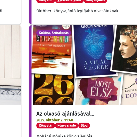
Könyvtár
gyerekkönyvtár
könyvajánló
ől
Októberi könyvajánló legifjabb olvasóinknak
Kultúra, Szórakozás
Az olvasó ajánlásával...
2025. október 2. 11:40
Könyvtár
könyvajánló
Blog
Mohácsi Mónika könyvajánlója