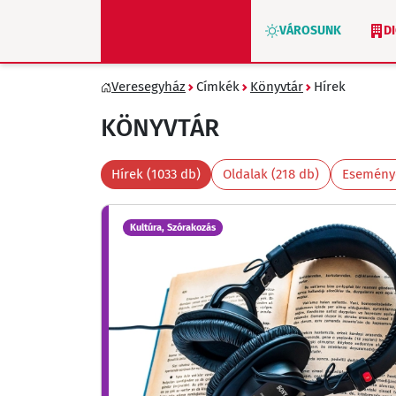
VÁROSUNK
D
Veresegyház
Címkék
Könyvtár
Hírek
ZÖLD VERESEGYHÁZ
KÖNYVTÁR
Hírek (1033 db)
Oldalak (218 db)
Eseménye
Kultúra, Szórakozás