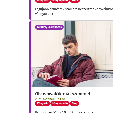
Könyvtár
könyvajánló
krimi
Legújabb, felnőttek számára beszerzett könyveinkb
válogattunk
Kultúra, Szórakozás
Olvasnivalók diákszemmel
2025. október 3. 11:18
Könyvtár
könyvajánló
Blog
Papp Olivér (VERKA 9. b.) könyvajánlója