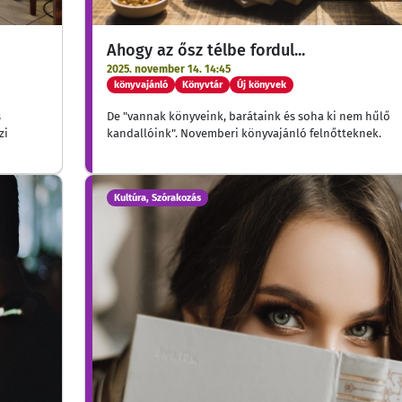
Ahogy az ősz télbe fordul...
2025. november 14. 14:45
könyvajánló
Könyvtár
Új könyvek
s
De "vannak könyveink, barátaink és soha ki nem hűlő
zi
kandallóink". Novemberi könyvajánló felnőtteknek.
Kultúra, Szórakozás