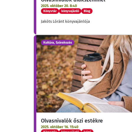
2025. október 20. 8:40
Könyvtár
könyvajánló
Blog
Jakóts Lóránt könyvajánlója
Kultúra, Szórakozás
Olvasnivalók őszi estékre
2025. október 16. 15:40