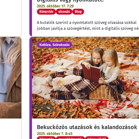
2025. október 17. 7:29
Könyvtár
olvasás
Blog
A kutatók szerint a nyomtatott szöveg olvasása sokkal
jobban javítja a szövegértést, mint a digitális szöveg né
Kultúra, Szórakozás
Bekuckózós utazások és kalandozások
2025. október 7. 8:45