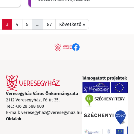
3
4
5
…
87
Következő »
Támogatott projektek
Veresegyház Város Önkormányzata
2112 Veresegyház, Fő út 35.
Tel.:
+36 28 588 600
E-mail:
veresegyhaz@veresegyhaz.hu
Oldalak