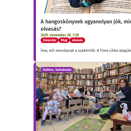
A hangoskönyvek ugyanolyan jók, min
olvasás?
2025. november 28. 7:29
Könyvtár
Blog
olvasás
Íme, mit mondanak a szakértők. A Time cikke alapjá
Kultúra, Szórakozás