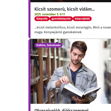
Kicsit szomorú, kicsit vidám...
2025. november 5. 9:11
Könyvtár
gyerekkönyvtár
könyvajánló
...kicsit melankolikus, kicsit mosolygós. Mint a nov
maga. Könyvajánló gyerekeknek.
Kultúra, Szórakozás
Olvasnivalók diákszemmel