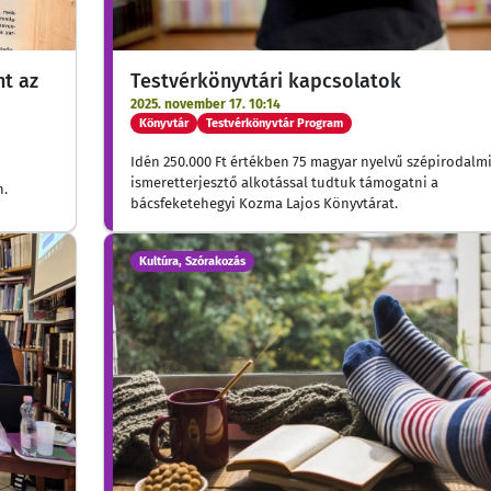
t az
Testvérkönyvtári kapcsolatok
2025. november 17. 10:14
Könyvtár
Testvérkönyvtár Program
Idén 250.000 Ft értékben 75 magyar nyelvű szépirodalmi
ismeretterjesztő alkotással tudtuk támogatni a
n.
bácsfeketehegyi Kozma Lajos Könyvtárat.
Kultúra, Szórakozás