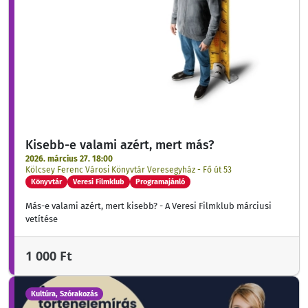
Kisebb-e valami azért, mert más?
2026. március 27. 18:00
Kölcsey Ferenc Városi Könyvtár Veresegyház - Fő út 53
Könyvtár
Veresi Filmklub
Programajánló
Más-e valami azért, mert kisebb? - A Veresi Filmklub márciusi
vetítése
1 000 Ft
Kultúra, Szórakozás