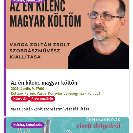
Kultúra, Szórakozás
Az én kilenc magyar költőm
2026. április 9. 17:00
Kölcsey Ferenc Városi Könyvtár Veresegyház - Fő út 53
Könyvtár
Programajánló
Varga Zoltán Zsolt szobrászművész kiállítása
Kultúra, Szórakozás