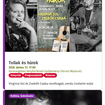
Tollak és húrok
2026. június 13. 17:00
Veresegyházi Helytörténeti Gyűjtemény (Városi Múzeum)
Könyvtár
Programajánló
Múzeum
Virginia Sol és Zsebők Csaba rendhagyó, zenés irodalmi estje
Kultúra, Szórakozás