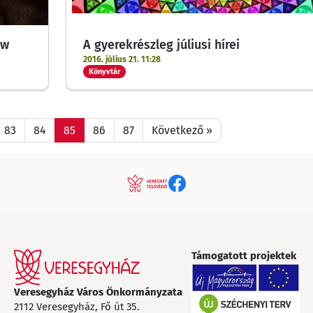
aw
A gyerekrészleg júliusi hírei
2016. július 21. 11:28
Könyvtár
83
84
85
86
87
Következő »
Támogatott projektek
Veresegyház Város Önkormányzata
2112 Veresegyház, Fő út 35.