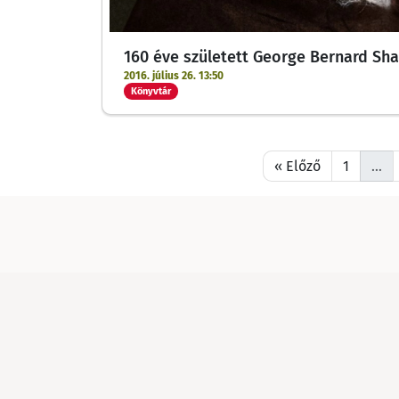
160 éve született George Bernard Sh
2016. július 26. 13:50
Könyvtár
« Előző
1
…