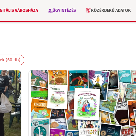
IGITÁLIS VÁROSHÁZA
ÜGYINTÉZÉS
KÖZÉRDEKŰ ADATOK
VÁLASZTÁS 2026
INTÉZMÉNYEK
k (60 db)