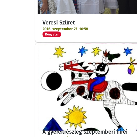
Veresi Szüret
2016. szeptember 27. 10:58
Könyvtár
A gyerekrészleg szeptemberi hírei