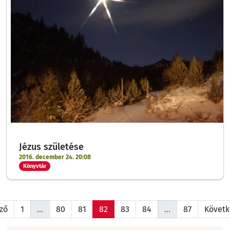
Jézus születése
2016. december 24. 20:08
Könyvtár
őző
1
…
80
81
82
83
84
…
87
Követk